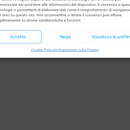
ed ·
Privacy
-
Cookie
-
FAQ
· Creatività & Sviluppo
Web Agency
orizzare e/o accedere alle informazioni del dispositivo. Il consenso a que
nologie ci permetterà di elaborare dati come il comportamento di navigazi
D unici su questo sito. Non acconsentire o ritirare il consenso può influire
ativamente su alcune caratteristiche e funzioni.
Accetta
Nega
Visualizza le prefe
Cookie Policy
Dichiarazione sulla Privacy