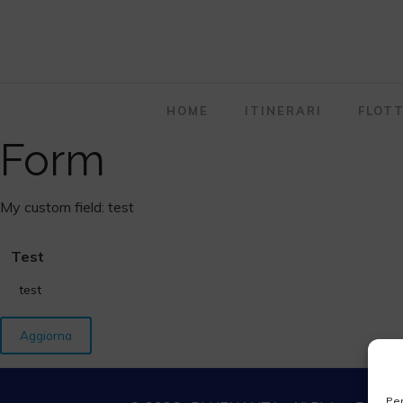
HOME
ITINERARI
FLOT
Form
My custom field: test
Test
Per