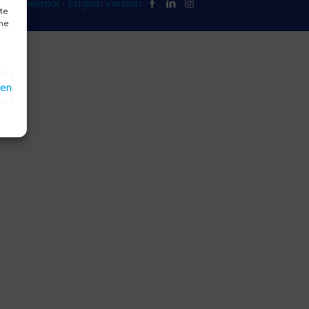
 by Telemar
·
English version
ste
one
renze