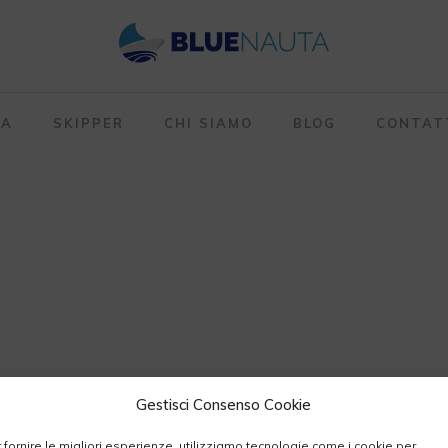
TA
SKIPPER
CHI SIAMO
BLOG
CONTAT
Gestisci Consenso Cookie
 fornire le migliori esperienze, utilizziamo tecnologie come i cookie per