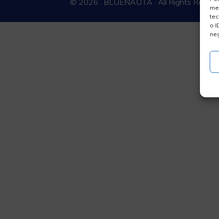
© 2026 . BLUENAUTA · All Rights Reserv
mem
tec
o I
neg